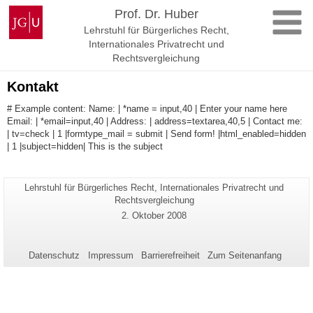
Zum
Johannes
Prof. Dr. Huber
Inhalt
Gutenberg-
Lehrstuhl für Bürgerliches Recht,
springen
Universität
Internationales Privatrecht und
Mainz
Rechtsvergleichung
Kontakt
# Example content: Name: | *name = input,40 | Enter your name here
Email: | *email=input,40 | Address: | address=textarea,40,5 | Contact me:
| tv=check | 1 |formtype_mail = submit | Send form! |html_enabled=hidden
| 1 |subject=hidden| This is the subject
Seiten-
Lehrstuhl für Bürgerliches Recht, Internationales Privatrecht und
Zusätzliche
Name:
Rechtsvergleichung
Informationen
Letzte
2. Oktober 2008
zu
Aktualisierung:
dieser
Seite
Datenschutz
Impressum
Barrierefreiheit
Zum Seitenanfang